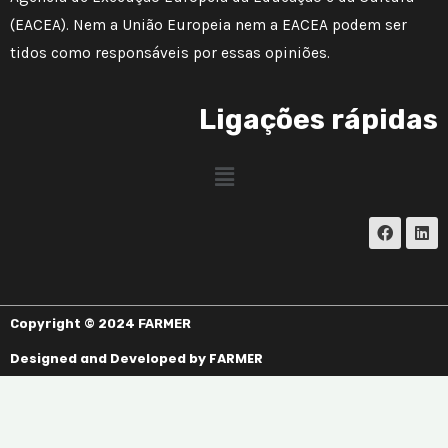
(EACEA). Nem a União Europeia nem a EACEA podem ser
tidos como responsáveis por essas opiniões.
Ligações rápidas
Menu
F
L
a
i
c
n
e
k
b
e
o
d
o
i
Copyright © 2024 FARMER
k
n
Designed and Developed by FARMER